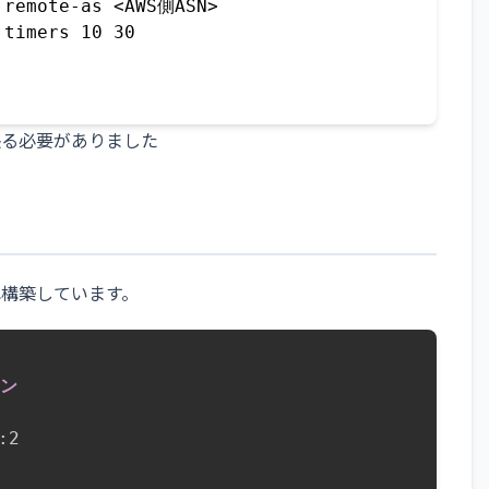
remote-as <AWS側ASN>

timers 10 30

張る必要がありました
れぞれ構築しています。
スン
2
