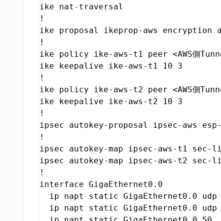
ike nat-traversal

!

ike proposal ikeprop-aws encryption a
!

ike policy ike-aws-t1 peer <AWS側Tunn
ike keepalive ike-aws-t1 10 3

!

ike policy ike-aws-t2 peer <AWS側Tunn
ike keepalive ike-aws-t2 10 3

!

ipsec autokey-proposal ipsec-aws esp-
!

ipsec autokey-map ipsec-aws-t1 sec-l
ipsec autokey-map ipsec-aws-t2 sec-l
!

interface GigaEthernet0.0

  ip napt static GigaEthernet0.0 udp 
  ip napt static GigaEthernet0.0 udp 
  ip napt static GigaEthernet0.0 50
