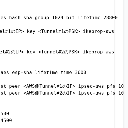
es hash sha group 1024-bit lifetime 28800

el#1のIP> key <Tunnel#1のPSK> ikeprop-aws

el#2のIP> key <Tunnel#2のPSK> ikeprop-aws

aes esp-sha lifetime time 3600

ist peer <AWS側Tunnel#1のIP> ipsec-aws pfs 1024
ist peer <AWS側Tunnel#2のIP> ipsec-aws pfs 1024
500

4500
