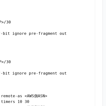
>/30

-bit ignore pre-fragment out

>/30

-bit ignore pre-fragment out

remote-as <AWS側ASN>

timers 10 30
