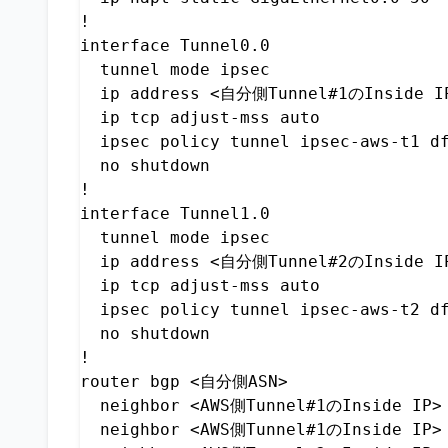
!

interface Tunnel0.0

  tunnel mode ipsec

  ip address <自分側Tunnel#1のInside IP
  ip tcp adjust-mss auto

  ipsec policy tunnel ipsec-aws-t1 df
  no shutdown

!

interface Tunnel1.0

  tunnel mode ipsec

  ip address <自分側Tunnel#2のInside IP
  ip tcp adjust-mss auto

  ipsec policy tunnel ipsec-aws-t2 df
  no shutdown

!

router bgp <自分側ASN>

  neighbor <AWS側Tunnel#1のInside IP> 
  neighbor <AWS側Tunnel#1のInside IP> 