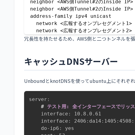
  neighbor <AWS側Tunnel#2のInside IP> 
  neighbor <AWS側Tunnel#2のInside IP> 
  address-family ipv4 unicast

    network <広報するオンプレセグメント1>

    network <広報するオンプレセグメント2>
冗長性を持たせるため、AWS側と二つトンネルを
キャッシュDNSサーバー
UnboundとknotDNSを使ってubuntu上にそ
server:

#
 テスト用: 全インターフェースでリッ
    interface: 10.8.0.61

    interface: 2406:da14:1405:4508::
    do-ip6: yes
