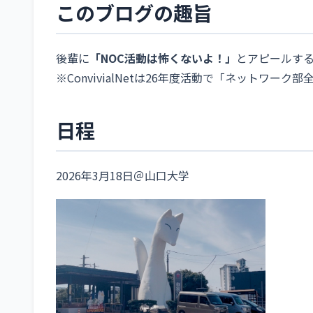
このブログの趣旨
後輩に
「NOC活動は怖くないよ！」
とアピールす
※ConvivialNetは26年度活動で「ネットワー
日程
2026年3月18日＠山口大学