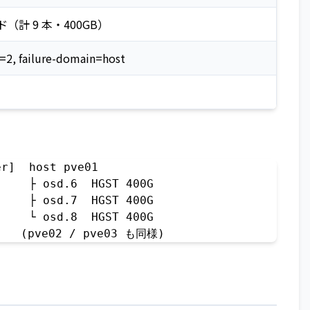
ード（計 9 本・400GB）
e=2, failure-domain=host
r]  host pve01

    ├ osd.6  HGST 400G

    ├ osd.7  HGST 400G

    └ osd.8  HGST 400G

    (pve02 / pve03 も同様)