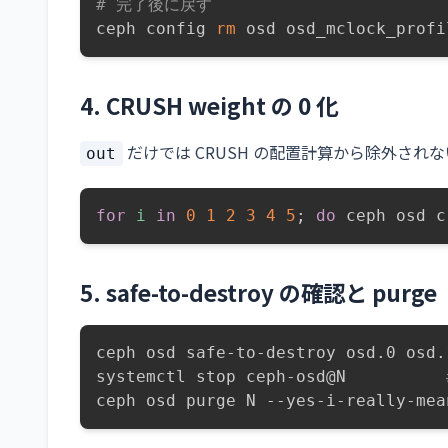
# 完了後に戻す
ceph config 
rm
 osd osd_mclock_profi
4. CRUSH weight の 0 化
だけでは CRUSH の配置計算から除外されない（後述
out
for
i
in
0
1
2
3
4
5
;
do
 ceph osd c
5. safe-to-destroy の確認と purge
ceph osd safe-to-destroy osd.0 osd.
systemctl stop ceph-osd@N          
ceph osd purge N --yes-i-really-mea