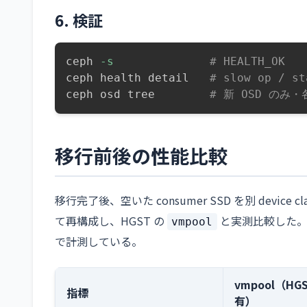
6. 検証
ceph 
-s
# HEALTH_OK
ceph health detail   
# slow op /
ceph osd tree        
# 新 OSD のみ・
移行前後の性能比較
移行完了後、空いた consumer SSD を別 device cl
て再構成し、HGST の
と実測比較した。各プ
vmpool
で計測している。
vmpool（HG
指標
有）