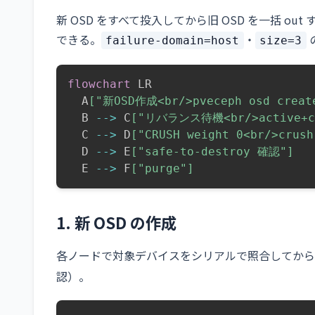
新 OSD をすべて投入してから旧 OSD を一括 o
できる。
・
failure-domain=host
size=3
flowchart
 LR

  A
["新OSD作成<br/>pveceph osd creat
  B 
-->
 C
["リバランス待機<br/>active+c
  C 
-->
 D
["CRUSH weight 0<br/>crush
  D 
-->
 E
["safe-to-destroy 確認"]
  E 
-->
 F
["purge"]
1. 新 OSD の作成
各ノードで対象デバイスをシリアルで照合してから 
認）。