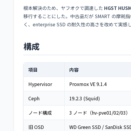
根本解決のため、ヤフオクで調達した
HGST HUSM
移行することにした。中古品だが SMART の摩耗指標（Per
く、enterprise SSD の耐久性の高さを改めて実感
構成
項目
内容
Hypervisor
Proxmox VE 9.1.4
Ceph
19.2.3 (Squid)
ノード構成
3 ノード（hv-pve01/02/03）
旧 OSD
WD Green SSD / SanDisk