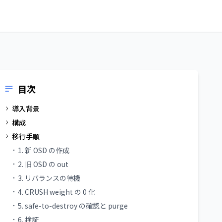
目次
導入背景
構成
移行手順
1. 新 OSD の作成
2. 旧 OSD の out
3. リバランスの待機
4. CRUSH weight の 0 化
5. safe-to-destroy の確認と purge
6. 検証