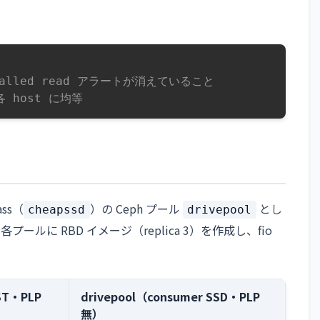
 stalled read アラートが消えていること
各 host に均等
ass（
）の Ceph プール
とし
cheapssd
drivepool
ールに RBD イメージ（replica 3）を作成し、fio
ST・PLP
drivepool（consumer SSD・PLP
無）