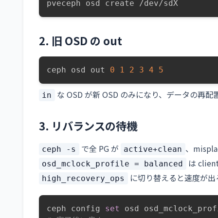
pveceph osd create /dev/sdX
2. 旧 OSD の out
ceph osd out 
0
1
2
3
4
5
な OSD が新 OSD のみになり、データの再
in
3. リバランスの待機
で全 PG が
、mispl
ceph -s
active+clean
は clie
osd_mclock_profile = balanced
に切り替えると速度が出
high_recovery_ops
ceph config 
set