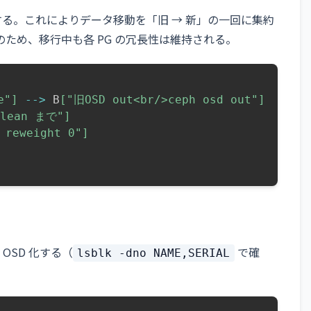
ut する。これによりデータ移動を「旧 → 新」の一回に集約
のため、移行中も各 PG の冗長性は維持される。
e"]
-->
 B
["旧OSD out<br/>ceph osd out"]
lean まで"]
 reweight 0"]
OSD 化する（
で確
lsblk -dno NAME,SERIAL