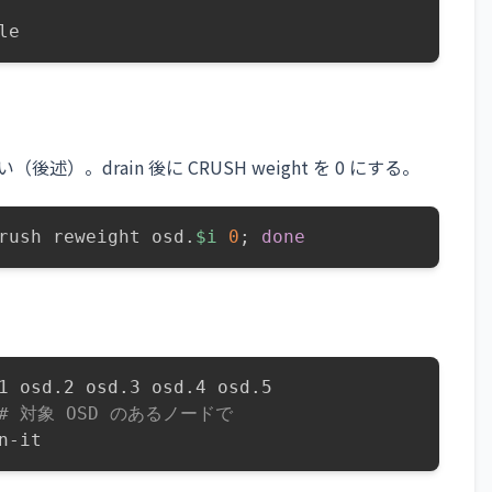
le
）。drain 後に CRUSH weight を 0 にする。
rush reweight osd.
$i
0
;
done
1 osd.2 osd.3 osd.4 osd.5

# 対象 OSD のあるノードで
n-it